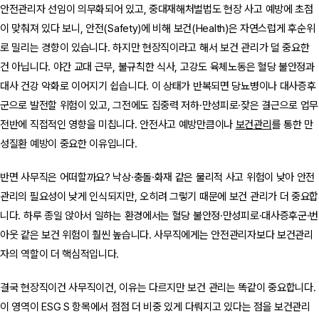
안전관리자 선임이 의무화되어 있고, 중대재해처벌법도 현장 사고 예방에 초점
이 맞춰져 있다 보니, 안전(Safety)에 비해 보건(Health)은 자연스럽게 후순위
로 밀리는 경향이 있습니다. 하지만 현장직이라고 해서 보건 관리가 덜 중요한
건 아닙니다. 야간 교대 근무, 불규칙한 식사, 고강도 육체노동은 혈당 불안정과
대사 건강 악화로 이어지기 쉽습니다. 이 상태가 반복되면 당뇨병이나 대사증후
군으로 발전할 위험이 있고, 그전에도 집중력 저하·만성피로·잦은 결근으로 업무
전반에 직접적인 영향을 미칩니다. 안전사고 예방만큼이나
보건관리
를 통한 만
성질환 예방이 중요한 이유입니다.
반면 사무직은 어떠할까요? 낙상·충돌·화재 같은 물리적 사고 위험이 낮아 안전
관리의 필요성이 낮게 인식되지만, 오히려 그렇기 때문에 보건 관리가 더 중요합
니다. 하루 종일 앉아서 일하는 환경에서는 혈당 불안정·만성피로·대사증후군·번
아웃 같은 보건 위험이 훨씬 높습니다. 사무직에게는 안전관리자보다 보건관리
자의 역할이 더 핵심적입니다.
결국 현장직이건 사무직이건, 이유는 다르지만 보건 관리는 똑같이 중요합니다.
이 영역이 ESG S 항목에서 점점 더 비중 있게 다뤄지고 있다는 점을 보건관리