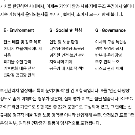
가치를 판단하던 시대에서, 이제는 기업이 환경·사회·지배 구조 측면에서 얼마나
지속 가능하게 운영되는지를 투자자, 협력사, 소비자 모두가 함께 봅니다.
E · Environment
S · Social ★ 핵심
G · Governance
탄소 배출 및 감축 목표
인권 및 노동 환경
이사회 구성·독립성
에너지 효율·재생에너지
다양성·형평성·포용성
경영 투명성·공시
사용
임직원 안전·보건 관리
반부패·윤리경영
폐기물·수질 관리
지역사회 기여
주주 권리 보호
기후변화 대응 전략
공급망 내 사회적 책임
리스크 관리 체계
친환경 공급망 관리
보건관리자 입장에서 특히 눈여겨봐야 할 건 S 항목입니다. S를 '인권·다양성'
정도로 좁게 이해하는 경우가 많은데, 실제 평가 지표는 훨씬 넓습니다. K-ESG
가이드라인 기준으로 S 항목은 총 22개 문항으로 구성되어 있고, 그 안에는 신
규채용·정규직 비율 같은 노동 영역뿐 아니라 산업재해 수준, 안전보건 프로그램
운영 여부, 임직원 건강증진 활동이 명시적으로 포함됩니다.