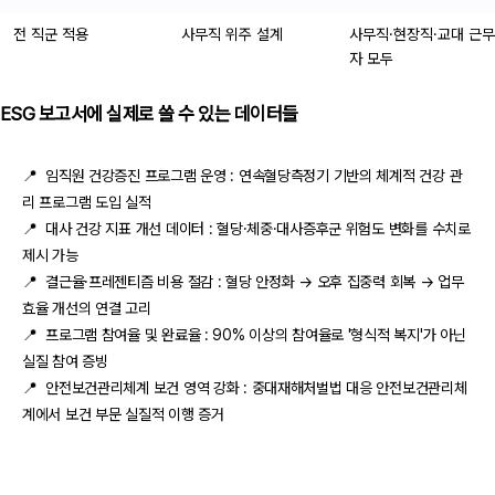
전 직군 적용
사무직 위주 설계
사무직·현장직·교대 근무
자 모두
ESG 보고서에 실제로 쓸 수 있는 데이터들
📍 임직원 건강증진 프로그램 운영 : 연속혈당측정기 기반의 체계적 건강 관
리 프로그램 도입 실적
📍 대사 건강 지표 개선 데이터 : 혈당·체중·대사증후군 위험도 변화를 수치로
제시 가능
📍 결근율·프레젠티즘 비용 절감 : 혈당 안정화 → 오후 집중력 회복 → 업무
효율 개선의 연결 고리
📍 프로그램 참여율 및 완료율 : 90% 이상의 참여율로 '형식적 복지'가 아닌
실질 참여 증빙
📍 안전보건관리체계 보건 영역 강화 : 중대재해처벌법 대응 안전보건관리체
계에서 보건 부문 실질적 이행 증거